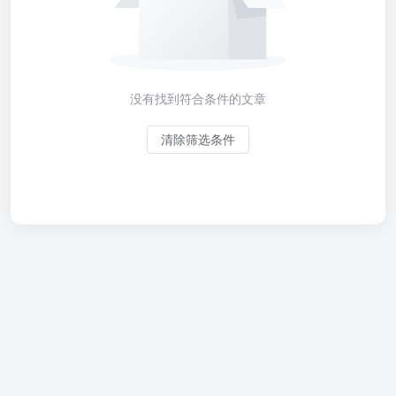
没有找到符合条件的文章
清除筛选条件
Linux学习笔记
1
微服务学习笔记
2
SpringBoot项目部署到Tomcat中运行
3
Docker学习笔记
4
优化Github体验
5
Vue.js
6
MySQL 安装指南
7
JavaScript
8