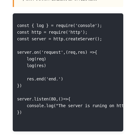
const { log } = require('console');

const http = require('http');

const server = http.createServer();

server.on('request',(req,res) =>{

    log(req)

    log(res)

    res.end('end.')

})

server.listen(80,()=>{

    console.log("The server is runing on http://1
})
