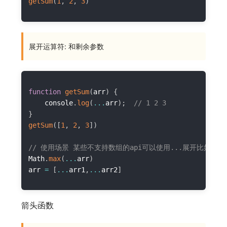
getSum
(
1
,
2
,
3
)
展开运算符: 和剩余参数
function
getSum
(
arr
)
{
    console
.
log
(
...
arr
)
;
// 1 2 3
}
getSum
(
[
1
,
2
,
3
]
)
// 使用场景 某些不支持数组的api可以使用...展开比如
Math
.
max
(
...
arr
)
arr 
=
[
...
arr1
,
...
arr2
]
箭头函数