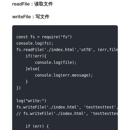
readFile：读取文件
writeFile：写文件
const fs = require("fs")

console.log(fs);

fs.readFile('./index.html','utf8', (err,file) => 
    if(!err){

        console.log(file);

    }else{

        console.log(err.message);

    }

})

log("write:")

fs.writeFile('./index.html', 'testtesttest', (err
// fs.writeFile('./index.html', 'testtesttest', {
    if (err) {
