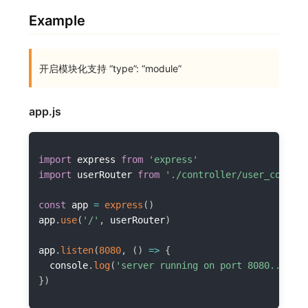
Example
开启模块化支持 “type”: “module”
app.js
import
 express 
from
'express'
import
 userRouter 
from
'./controller/user_control
const
 app 
=
express
(
)
app
.
use
(
'/'
,
 userRouter
)
app
.
listen
(
8080
,
(
)
=>
{
  console
.
log
(
'server running on port 8080...'
)
}
)