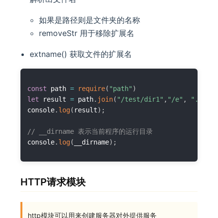
如果是路径则是文件夹的名称
removeStr 用于移除扩展名
extname() 获取文件的扩展名
const
 path 
=
require
(
"path"
)
let
 result 
=
 path
.
join
(
"/test/dir1"
,
"/e"
,
"../"
,
console
.
log
(
result
)
;
// __dirname 表示当前程序的运行目录
console
.
log
(
__dirname
)
;
HTTP请求模块
http模块可以用来创建服务器对外提供服务