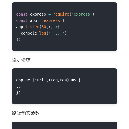
const
 express 
=
require
(
'express'
)
const
 app 
=
express
(
)
app
.
listen
(
80
,
(
)
=>
{
	console
.
log
(
'.....'
)
}
)
监听请求
app.get('url',(req,res) => {

...

路径动态参数