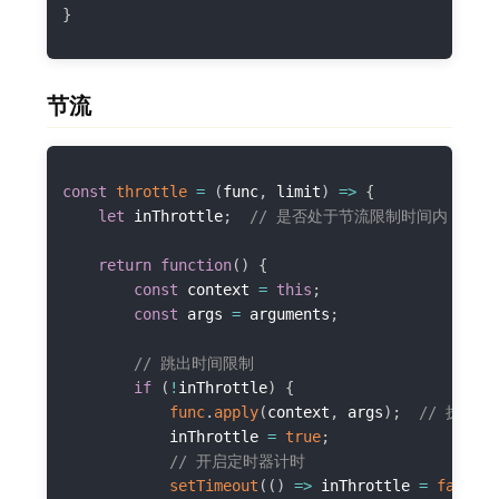
}
节流
const
throttle
=
(
func
,
 limit
)
=>
{
let
 inThrottle
;
// 是否处于节流限制时间内
return
function
(
)
{
const
 context 
=
this
;
const
 args 
=
 arguments
;
// 跳出时间限制
if
(
!
inThrottle
)
{
func
.
apply
(
context
,
 args
)
;
// 执行回
            inThrottle 
=
true
;
// 开启定时器计时
setTimeout
(
(
)
=>
 inThrottle 
=
false
,
 