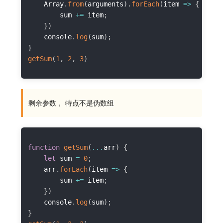
    Array
.
from
(
arguments
)
.
forEach
(
item
=>
{
        sum 
+=
 item
;
}
)
    console
.
log
(
sum
)
;
}
getSum
(
1
,
2
,
3
)
剩余参数， 特点不是伪数组
function
getSum
(
...
arr
)
{
let
 sum 
=
0
;
    arr
.
forEach
(
item
=>
{
        sum 
+=
 item
;
}
)
    console
.
log
(
sum
)
;
}