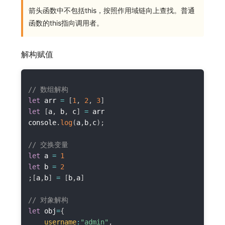
箭头函数中不包括this，按照作用域链向上查找。普通
函数的this指向调用者。
解构赋值
// 数组解构
let
 arr 
=
[
1
,
2
,
3
]
let
[
a
,
 b
,
 c
]
=
 arr

console
.
log
(
a
,
b
,
c
)
;
// 交换变量
let
 a 
=
1
let
 b 
=
2
;
[
a
,
b
]
=
[
b
,
a
]
// 对象解构
let
 obj
=
{
username
:
"admin"
,