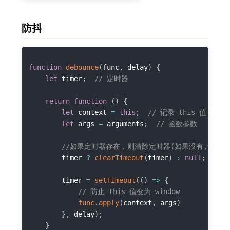
防抖
function
debounce
(
func
,
 delay
)
{
let
 timer
;
// 定时器
return
function
(
)
{
let
 context 
=
this
;
// 记录 this 值,防
let
 args 
=
 arguments
;
// 函数参数
//如果定时器存在，则清除定时器(如果没有,也没必
        timer 
?
clearTimeout
(
timer
)
:
null
;
        timer 
=
setTimeout
(
(
)
=>
{
// 防止 this 值变为 window
func
.
apply
(
context
,
 args
)
}
,
 delay
)
;
}