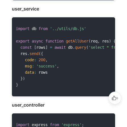
user_service
import
 db 
from
'../utils/db.js'
export
async
function
getAllUser
(
req
,
 res
)
{
const
[
rows
]
=
await
 db
.
query
(
'select * from us
  res
.
send
(
{
code
:
200
,
msg
:
'success'
,
data
:
 rows

}
)
}
0
user_controller
版权所有 ©2023 Reboot's Blog
鲁ICP备2022036829号
本站由
提供强力驱动
import
 express 
from
'express'
;